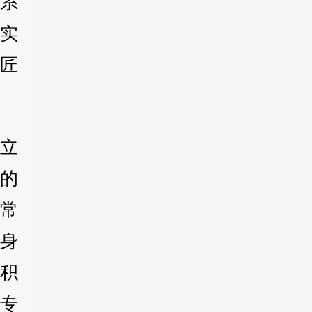
系
实
匠
立
的
。常
身
积
专