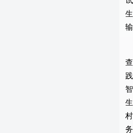
智
生
村
务