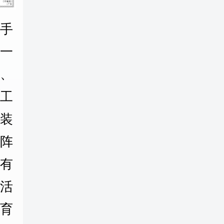
手
一
、
工
装
阵
，有
活
育