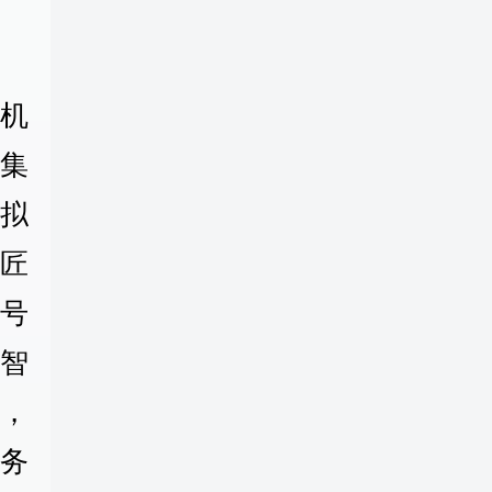
机
集
拟
匠
号
合智
，
服务