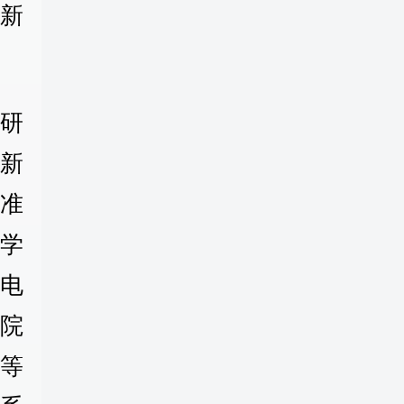
新
研
创新
准
学
机电
院
等