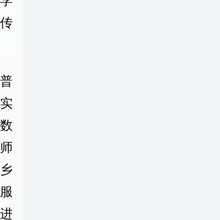
学
传
普
实
数
导师
个乡
，服
走进