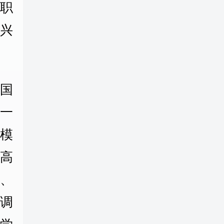
高职
兴
国
一
模
高
、
调