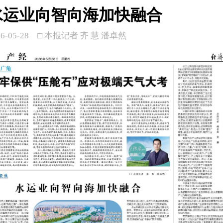
水运业向智向海加快融合
6-05-28
□ 本报记者 齐 慧 潘卓然