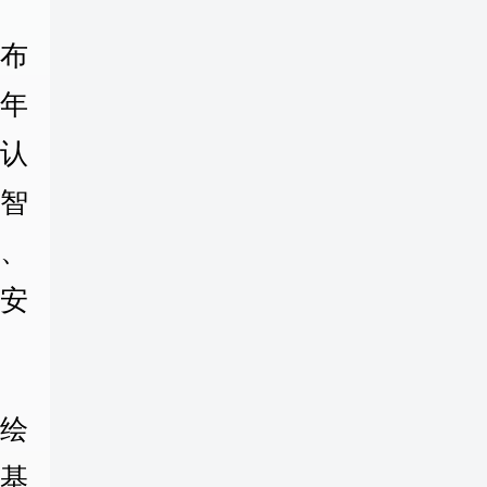
布
0年
认
智
、
安
绘
岸基