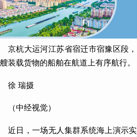
京杭大运河江苏省宿迁市宿豫区段，
艘艘装载货物的船舶在航道上有序航行。
徐 瑞摄
（中经视觉）
近日，一场无人集群系统海上演示实