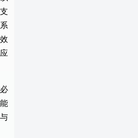
支
系
效
应
必
能
能与