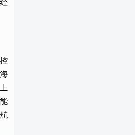
经
控
海
上
能
航