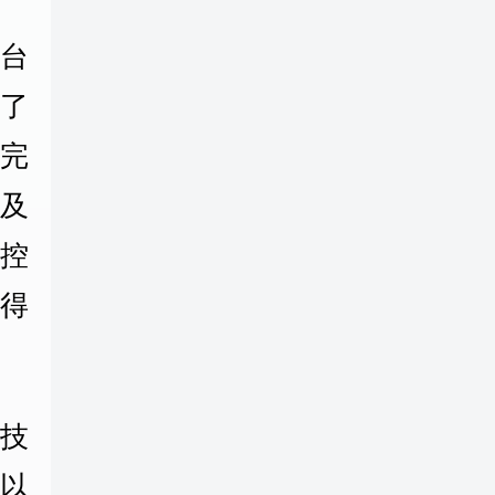
台
了
完
及
控
得
技
以