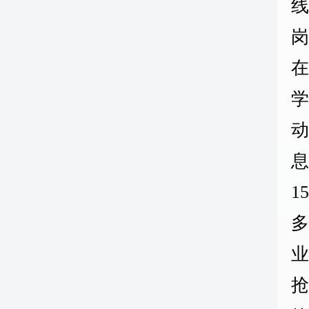
在
动
息
1
业