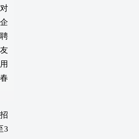
对
企
聘
友
用
春
招
至3