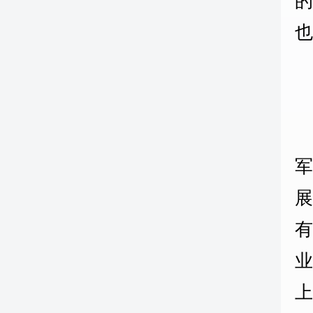
的
业
上