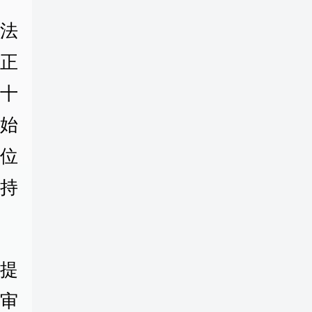
法
公正
的十
始
位
持
提
审