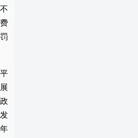
不
费
罚
平
发展
“政
发
0年