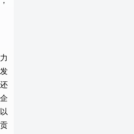
”，
力
发
还
企
%以
业贡