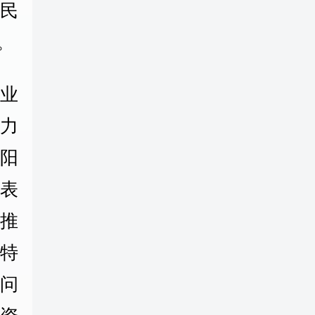
国民
。
业
力
阳
表
推
，特
问