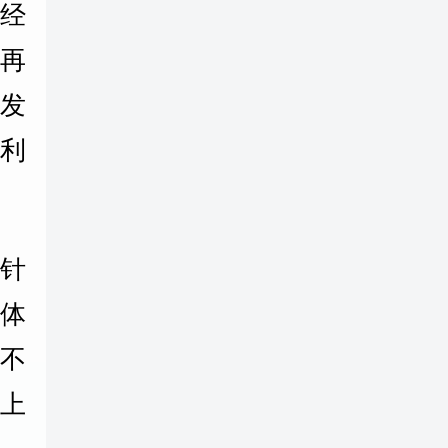
经
再
发
利
针
体
不
上