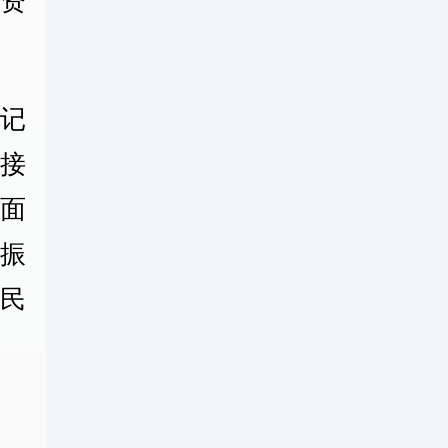
资
记
接
面
振
民