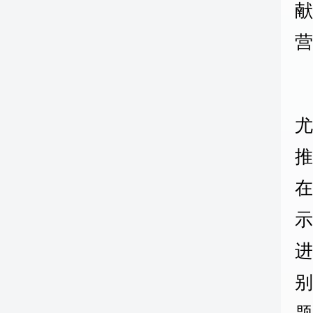
献
营
进