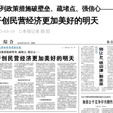
列政策措施破壁垒、疏堵点、强信心—
开创民营经济更加美好的明天
5-03-19
□ 本报记者 顾 阳