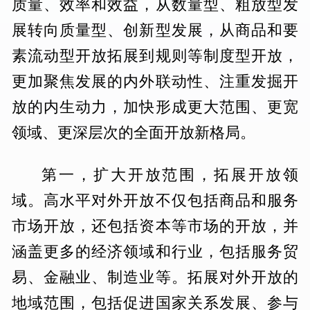
质量、效率和效益，从数量型、粗放型发
展转向质量型、创新型发展，从商品和要
素流动型开放拓展到规则等制度型开放，
更加聚焦发展的内外联动性、注重发掘开
放的内生动力，加快形成更大范围、更宽
领域、更深层次的全面开放新格局。
第一，扩大开放范围，拓展开放领
域。高水平对外开放不仅包括商品和服务
市场开放，还包括资本等市场的开放，并
涵盖更多的经济领域和行业，包括服务贸
易、金融业、制造业等。拓展对外开放的
地域范围，包括促进国家关系发展、参与