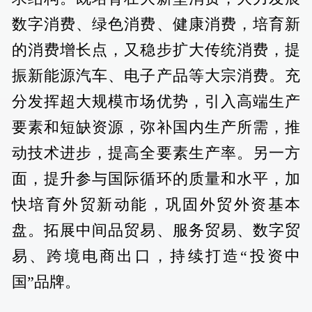
数字消费、绿色消费、健康消费，培育新
的消费增长点，又稳步扩大传统消费，提
振新能源汽车、电子产品等大宗消费。充
分发挥超大规模市场优势，引入高端生产
要素和短缺资源，弥补国内生产所需，推
动技术进步，提高全要素生产率。另一方
面，提升参与国际循环的质量和水平，加
快培育外贸新动能，巩固外贸外资基本
盘。拓展中间品贸易、服务贸易、数字贸
易、跨境电商出口，持续打造“投资中
国”品牌。