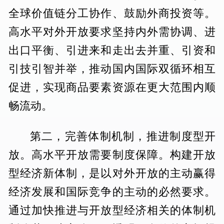
全球价值链分工协作、鼓励外商投资等。
高水平对外开放要求坚持内外需协调、进
出口平衡、引进来和走出去并重、引资和
引技引智并举，推动国内国际双循环相互
促进，实现商品要素资源在更大范围内顺
畅流动。
第二，完善体制机制，推进制度型开
放。高水平开放需要制度保障。构建开放
型经济新体制，是以对外开放的主动赢得
经济发展和国际竞争的主动的必然要求。
通过加快推进与开放型经济相关的体制机