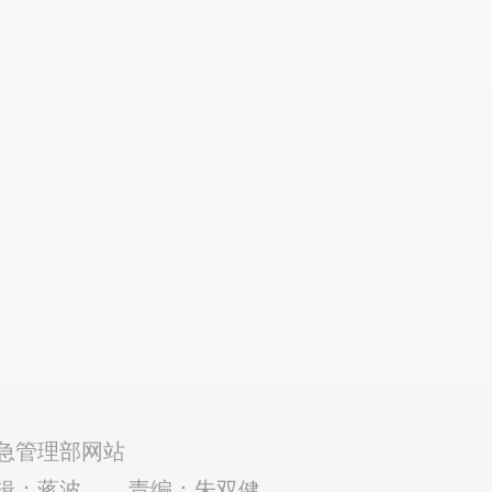
急管理部网站
辑：蒋波
责编：朱双健