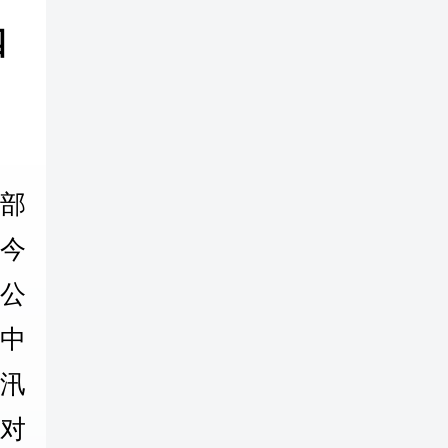
四
部
对今
公
中
汛
对