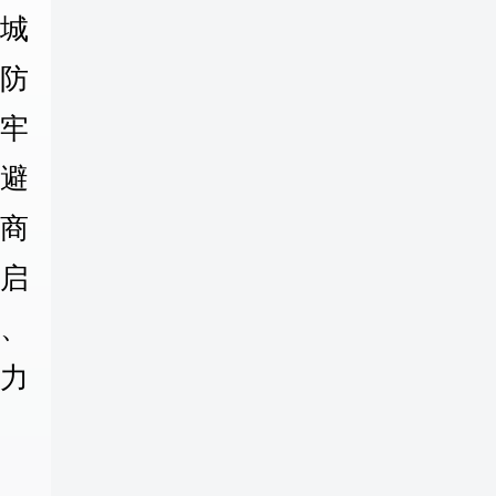
城
防
牢
避
商
庆启
、
力