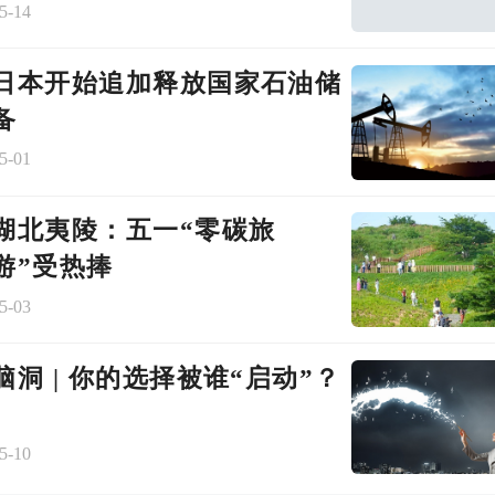
5-14
日本开始追加释放国家石油储
备
5-01
湖北夷陵：五一“零碳旅
游”受热捧
5-03
脑洞 | 你的选择被谁“启动”？
5-10