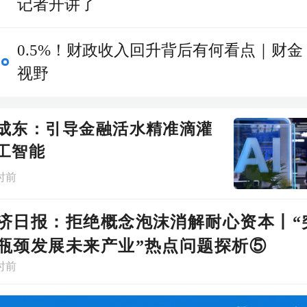
记者开讲了
0.5%！财政收入回升背后有何看点｜财金
视野
成东：引导金融活水精准滴灌
工智能
时前
济日报：拒绝概念泡沫消解耐心资本丨“
瓶颈发展未来产业”热点问题探析⑤
时前