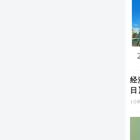
经
日
1小