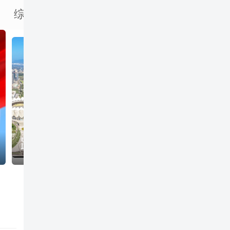
综合
地方
图片
理论
视频
“中国式”洗地机 为何能“洗”卷全球